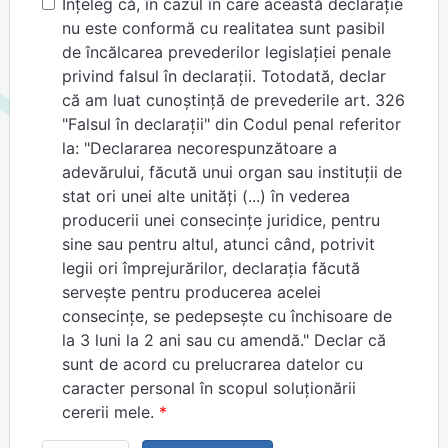
Înţeleg că, în cazul în care această declaraţie
nu este conformă cu realitatea sunt pasibil
de încălcarea prevederilor legislaţiei penale
privind falsul în declaraţii. Totodată, declar
că am luat cunoştinţă de prevederile art. 326
"Falsul în declaraţii" din Codul penal referitor
la: "Declararea necorespunzătoare a
adevărului, făcută unui organ sau instituţii de
stat ori unei alte unităţi (...) în vederea
producerii unei consecinţe juridice, pentru
sine sau pentru altul, atunci când, potrivit
legii ori împrejurărilor, declaraţia făcută
serveşte pentru producerea acelei
consecinţe, se pedepseşte cu închisoare de
la 3 luni la 2 ani sau cu amendă." Declar că
sunt de acord cu prelucrarea datelor cu
caracter personal în scopul soluționării
cererii mele.